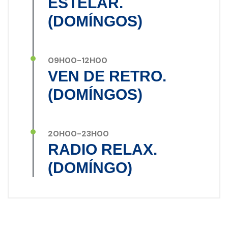
ESTELAR.
(DOMÍNGOS)
09H00-12H00
VEN DE RETRO.
(DOMÍNGOS)
20H00-23H00
RADIO RELAX.
(DOMÍNGO)