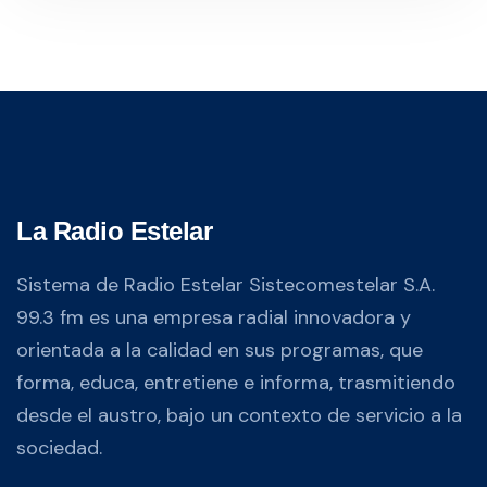
La Radio Estelar
Sistema de Radio Estelar Sistecomestelar S.A.
99.3 fm es una empresa radial innovadora y
orientada a la calidad en sus programas, que
forma, educa, entretiene e informa, trasmitiendo
desde el austro, bajo un contexto de servicio a la
sociedad.